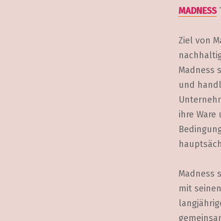
MADNESS
Ziel von M
nachhalti
Madness si
und handl
Unternehm
ihre Ware
Bedingung
hauptsächl
Madness s
mit seine
langjähri
gemeinsa