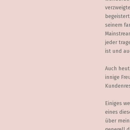
verzweigt
begeister
seinem fan
Mainstream
jeder tra
ist und au
Auch heute
innige Fr
Kundenres
Einiges we
eines die
über mein
generell 