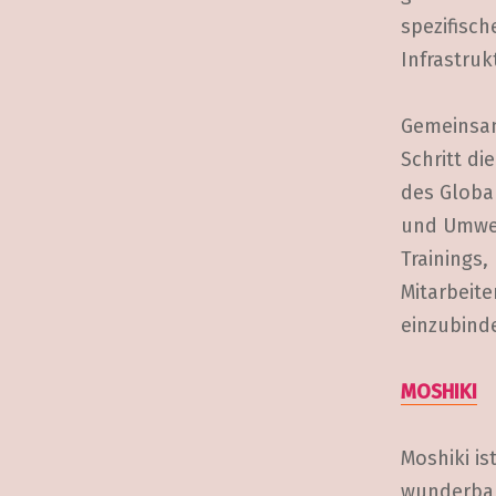
spezifisch
Infrastru
Gemeinsam
Schritt d
des Global
und Umwel
Trainings
Mitarbeit
einzubind
MOSHIKI
Moshiki is
wunderbar