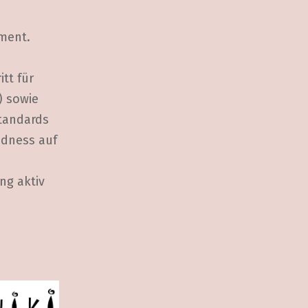
ement.
tt für
) sowie
standards
adness auf
ng aktiv