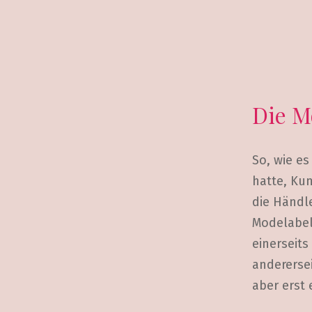
Die M
So, wie es
hatte, Ku
die Händle
Modelabels
einerseits
andererse
aber erst