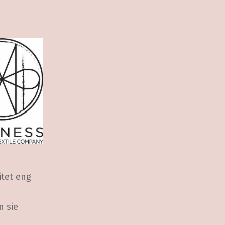
itet eng
n sie