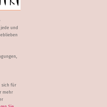
e
 jede und
geblieben
ingungen,
 sich für
er mehr
er
ren Sie