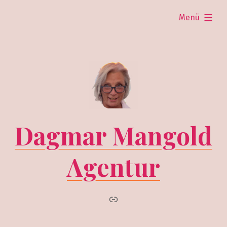
Zum
aufgeklappt
Menü
Inhalt
springen
Dagmar Mangold
Agentur
instagram